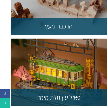
הרכבה מעץ
פייסבו
פאזל עץ תלת מימד
ווטסאפ