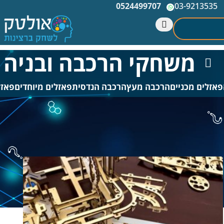
0524499707
03-9213535
משחקי הרכבה ובניה
פאזלים מכניים
הרכבה מעץ
הרכבה הנדסית
פאזלים מיוחדים
פאזל
מצאו ערכות בנייה, דגמי עץ להרכבה, פאזלים תלת־ממדיים, מודלים מכניים ומשחק
עדינה ויכולת פתרון בעיות, לצד חוויית בנייה מהנה ומעשירה.